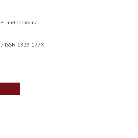
à nel melodramma
a / ISSN 1828-177X