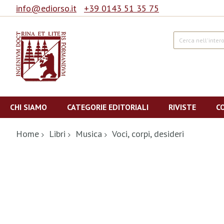
info@ediorso.it
+39 0143 51 35 75
Cerca
Salta
al
CHI SIAMO
CATEGORIE EDITORIALI
RIVISTE
C
contenuto
Home
Libri
Musica
Voci, corpi, desideri
Vai
alla
fine
della
galleria