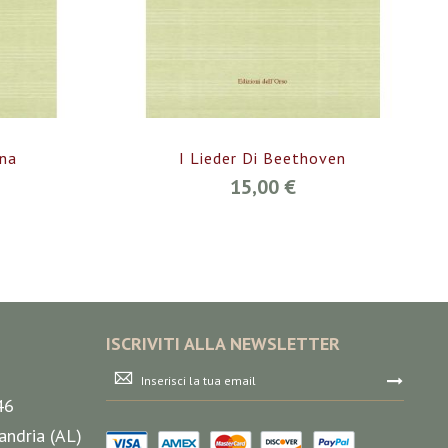
ena
I Lieder Di Beethoven
15,00 €
ISCRIVITI ALLA NEWSLETTER
Iscriviti
alla
46
nostra
Newsletter:
andria (AL)