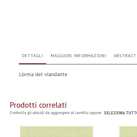
Vai
all'inizio
della
galleria
di
immagini
DETTAGLI
MAGGIORI INFORMAZIONI
ABSTRACT
L’orma del viandante
Prodotti correlati
Controlla gli articoli da aggiungere al carrello oppure
SELEZIONA TUTT