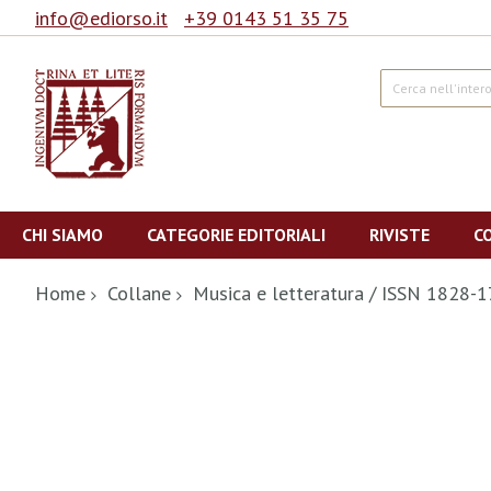
info@ediorso.it
+39 0143 51 35 75
Cerca
Salta
al
CHI SIAMO
CATEGORIE EDITORIALI
RIVISTE
C
contenuto
Home
Collane
Musica e letteratura / ISSN 1828-
Vai
alla
fine
della
galleria