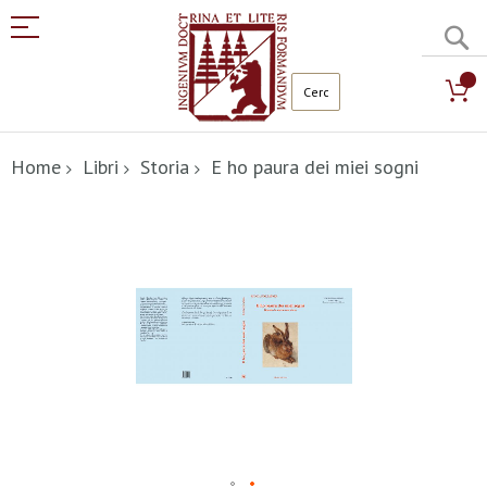
C
Salta
al
Home
Libri
Storia
E ho paura dei miei sogni
contenuto
Vai
alla
fine
della
galleria
di
immagini