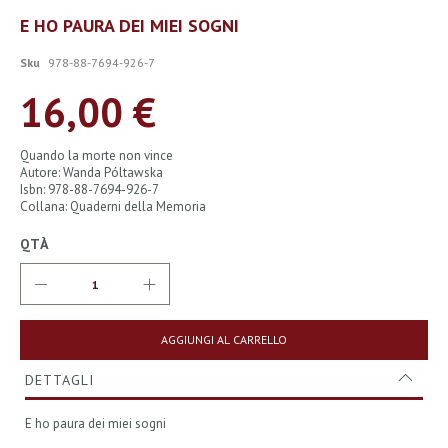
Vai
E HO PAURA DEI MIEI SOGNI
all'inizio
della
Sku
978-88-7694-926-7
galleria
di
16,00 €
immagini
Quando la morte non vince
Autore: Wanda Póltawska
Isbn: 978-88-7694-926-7
Collana: Quaderni della Memoria
QTÀ
AGGIUNGI AL CARRELLO
DETTAGLI
E ho paura dei miei sogni