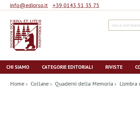
info@ediorso.it
+39 0143 51 35 75
Cerca
Salta
al
CHI SIAMO
CATEGORIE EDITORIALI
RIVISTE
C
contenuto
Home
Collane
Quaderni della Memoria
L’ombra 
Vai
alla
fine
della
galleria