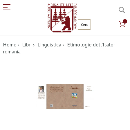
C
Salta
al
Home
Libri
Linguistica
Etimologie dell’Italo-
contenuto
romània
Vai
alla
fine
della
galleria
di
immagini