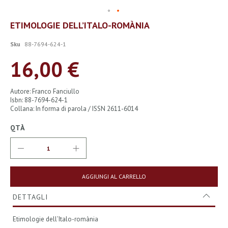
Vai
ETIMOLOGIE DELL’ITALO-ROMÀNIA
all'inizio
della
Sku
88-7694-624-1
galleria
di
16,00 €
immagini
Autore: Franco Fanciullo
Isbn: 88-7694-624-1
Collana: In forma di parola / ISSN 2611-6014
QTÀ
AGGIUNGI AL CARRELLO
DETTAGLI
Etimologie dell’Italo-romània