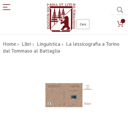
C
Salta
al
Home
Libri
Linguistica
La lessicografia a Torino
contenuto
dal Tommaso al Battaglia
Vai
alla
fine
della
galleria
di
immagini