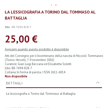
Vai
LA LESSICOGRAFIA A TORINO DAL TOMMASO AL
all'inizio
BATTAGLIA
della
galleria
di
Sku
88-7694-828-7
immagini
25,00 €
Avvisami quando questo prodotto è disponibile
Atti del Convegno per il bicentenario della nascita di Niccolò Tommaseo
(Torino-Vercelli, 7-9 novembre 2002)
Curatore: Gian Luigi Beccaria ed Elisabetta Soletti
Isbn: 88-7694-828-7
Collana: In forma di parola / ISSN 2611-6014
Non disponibile
DETTAGLI
La lessicografia a Torino dal Tommaso al Battaglia