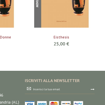
e Donne
Eisthesis
25,00 €
ISCRIVITI ALLA NEWSLETTER
Iscriviti
alla
46
nostra
Newsletter:
andria (AL)