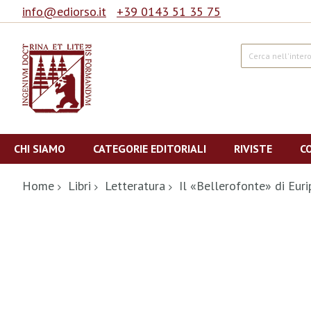
info@ediorso.it
+39 0143 51 35 75
Cerca
Salta
al
CHI SIAMO
CATEGORIE EDITORIALI
RIVISTE
C
contenuto
Home
Libri
Letteratura
Il «Bellerofonte» di Euri
Vai
alla
fine
della
galleria