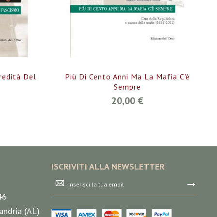
eredità Del
Più Di Cento Anni Ma La Mafia C'è
Sempre
20,00 €
ISCRIVITI ALLA NEWSLETTER
Iscriviti
alla
46
nostra
Newsletter:
andria (AL)