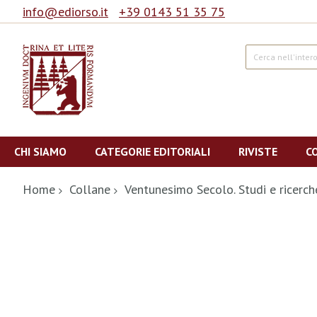
info@ediorso.it
+39 0143 51 35 75
Cerca
Salta
al
CHI SIAMO
CATEGORIE EDITORIALI
RIVISTE
C
contenuto
Home
Collane
Ventunesimo Secolo. Studi e ricerc
Vai
alla
fine
della
galleria