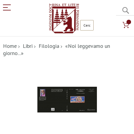
C
Salta
al
Home
Libri
Filologia
«Noi leggevamo un
contenuto
giorno...»
Vai
alla
fine
della
galleria
di
immagini