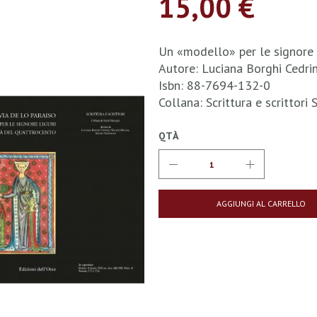
15,00 €
Un «modello» per le signore 
Autore: Luciana Borghi Cedrin
Isbn: 88-7694-132-0
Collana: Scrittura e scrittor
QTÀ
AGGIUNGI AL CARRELLO