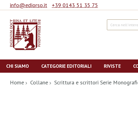
info@ediorso.it
+39 0143 51 35 75
Cerca
Salta
al
CHI SIAMO
CATEGORIE EDITORIALI
RIVISTE
C
contenuto
Home
Collane
Scrittura e scrittori Serie Monogra
Vai
alla
fine
della
galleria