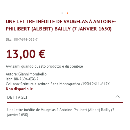
Vai
UNE LETTRE INÉDITE DE VAUGELAS À ANTOINE-
all'inizio
PHILIBERT (ALBERT) BAILLY (7 JANVIER 1650)
della
galleria
di
Sku
88-7694-036-7
immagini
13,00 €
Avvisami quando questo prodotto è disponibile
Autore: Gianni Mombello
Isbn: 88-7694-036-7
Collana: Scrittura e scrittori Serie Monografica / ISSN 2611-612X
Non disponibile
DETTAGLI
Une lettre inédite de Vaugelas à Antoine-Philibert (Albert) Bailly (7
janvier 1650)