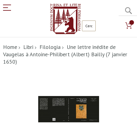
C
Salta
al
Home
Libri
Filologia
Une lettre inédite de
contenuto
Vaugelas à Antoine-Philibert (Albert) Bailly (7 janvier
1650)
Vai
alla
fine
della
galleria
di
immagini