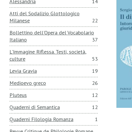
Alessandria
14
Atti del Sodalizio Glottologico
Milanese
22
Bollettino dell'Opera del Vocabolario
Italiano
37
L'Immagine Riflessa. Testi, società,
culture
53
Levia Gravia
19
Medioevo greco
26
Pluteus
12
Quaderni di Semantica
12
Quaderni Filologia Romanza
1
Revue Critique de Philologie Romane