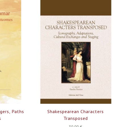
decre
gers, Paths
Shakespearean Characters
s
Transposed
30,00 €