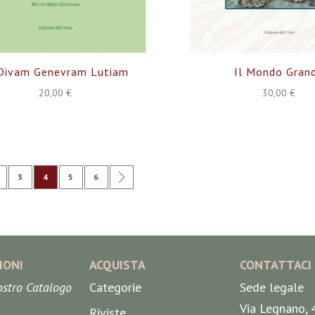
 Divam Genevram Lutiam
Il Mondo Gran
20,00 €
30,00 €
na
edente
agina
Pagina
Attualmente stai leggendo la pagina
Pagina
Pagina
Pagina
Successivo
3
4
5
6
IONI
ACQUISTA
CONTATTACI
nostro Catalogo
Categorie
Sede legale
Via Legnano, 
Riviste