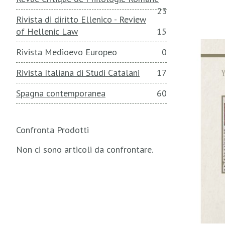
23
Rivista di diritto Ellenico - Review
of Hellenic Law
15
Rivista Medioevo Europeo
0
Rivista Italiana di Studi Catalani
17
Spagna contemporanea
60
Confronta Prodotti
Non ci sono articoli da confrontare.