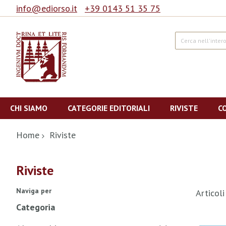
info@ediorso.it
+39 0143 51 35 75
Cerca
Salta
al
CHI SIAMO
CATEGORIE EDITORIALI
RIVISTE
C
contenuto
Home
Riviste
Riviste
Naviga per
Articol
Categoria