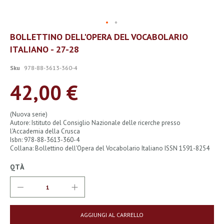
Vai
BOLLETTINO DELL'OPERA DEL VOCABOLARIO
all'inizio
ITALIANO - 27-28
della
galleria
di
Sku
978-88-3613-360-4
immagini
42,00 €
(Nuova serie)
Autore: Istituto del Consiglio Nazionale delle ricerche presso
l'Accademia della Crusca
Isbn: 978-88-3613-360-4
Collana: Bollettino dell'Opera del Vocabolario Italiano ISSN 1591-8254
QTÀ
AGGIUNGI AL CARRELLO