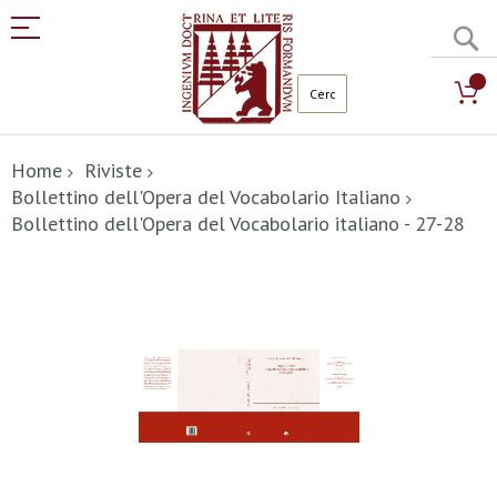
C
Salta
al
Home
Riviste
contenuto
Bollettino dell'Opera del Vocabolario Italiano
Bollettino dell'Opera del Vocabolario italiano - 27-28
Vai
alla
fine
della
galleria
di
immagini