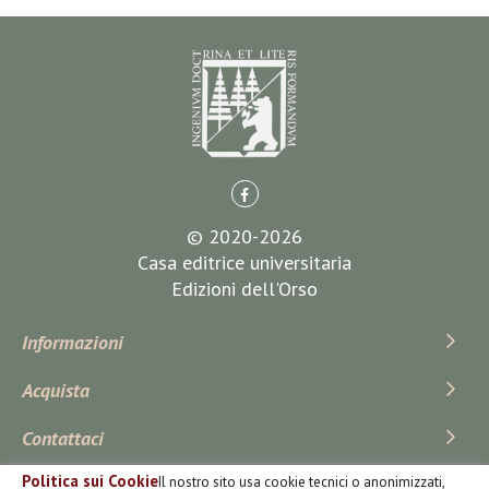
© 2020-2026
Casa editrice universitaria
Edizioni dell'Orso
Informazioni
Acquista
Contattaci
Politica sui Cookie
Il nostro sito usa cookie tecnici o anonimizzati,
Iscriviti Alla Newsletter