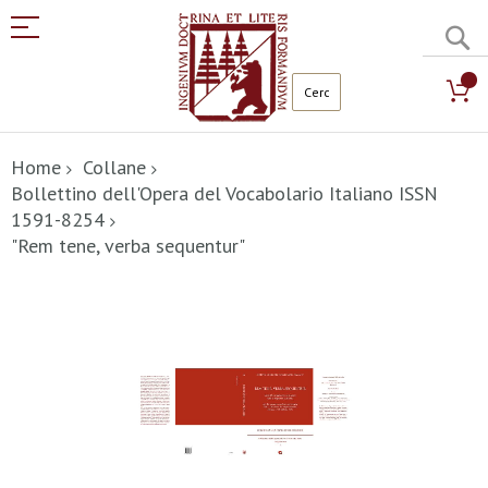
C
Salta
al
Home
Collane
contenuto
Bollettino dell'Opera del Vocabolario Italiano ISSN
1591-8254
"Rem tene, verba sequentur"
Vai
alla
fine
della
galleria
di
immagini