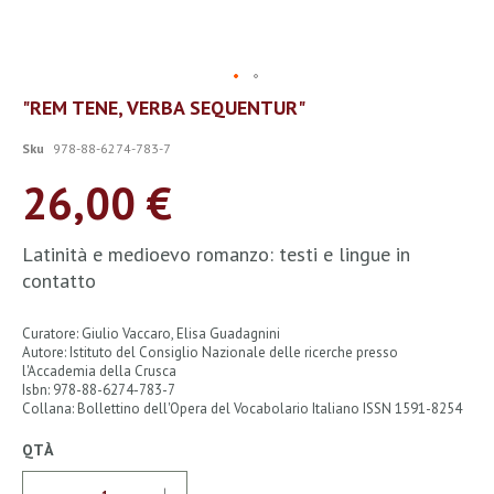
Vai
"REM TENE, VERBA SEQUENTUR"
all'inizio
della
Sku
978-88-6274-783-7
galleria
di
26,00 €
immagini
Latinità e medioevo romanzo: testi e lingue in
contatto
Curatore: Giulio Vaccaro, Elisa Guadagnini
Autore: Istituto del Consiglio Nazionale delle ricerche presso
l'Accademia della Crusca
Isbn: 978-88-6274-783-7
Collana: Bollettino dell'Opera del Vocabolario Italiano ISSN 1591-8254
QTÀ