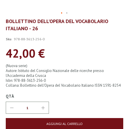
Vai
BOLLETTINO DELL'OPERA DEL VOCABOLARIO
all'inizio
ITALIANO - 26
della
galleria
di
Sku
978-88-3613-256-0
immagini
42,00 €
(Nuova serie)
Autore: Istituto del Consiglio Nazionale delle ricerche presso
l'Accademia della Crusca
Isbn: 978-88-3613-256-0
Collana: Bollettino dell'Opera del Vocabolario Italiano ISSN 1591-8254
QTÀ
AGGIUNGI AL CARRELLO