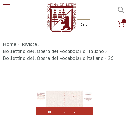
C
Salta
al
Home
Riviste
contenuto
Bollettino dell'Opera del Vocabolario Italiano
Bollettino dell'Opera del Vocabolario italiano - 26
Vai
alla
fine
della
galleria
di
immagini