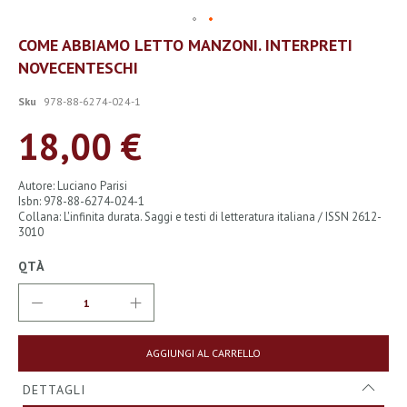
Vai
COME ABBIAMO LETTO MANZONI. INTERPRETI
all'inizio
NOVECENTESCHI
della
galleria
di
Sku
978-88-6274-024-1
immagini
18,00 €
Autore: Luciano Parisi
Isbn: 978-88-6274-024-1
Collana: L'infinita durata. Saggi e testi di letteratura italiana / ISSN 2612-
3010
QTÀ
AGGIUNGI AL CARRELLO
DETTAGLI