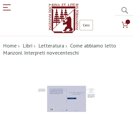
C
Salta
al
Home
Libri
Letteratura
Come abbiamo letto
contenuto
Manzoni. Interpreti novecenteschi
Vai
alla
fine
della
galleria
di
immagini