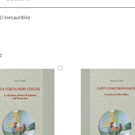
l'inesauribile
O