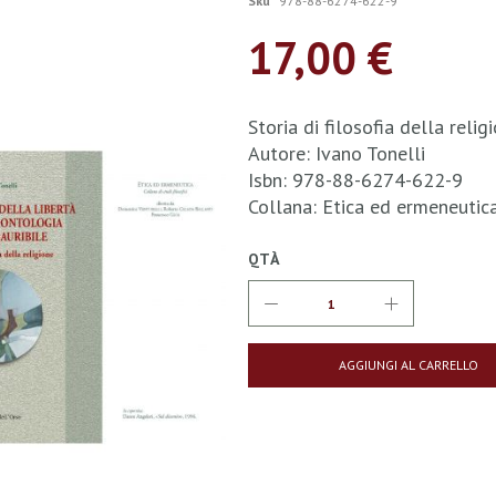
Sku
978-88-6274-622-9
17,00 €
Storia di filosofia della relig
Autore: Ivano Tonelli
Isbn: 978-88-6274-622-9
Collana: Etica ed ermeneuti
QTÀ
AGGIUNGI AL CARRELLO