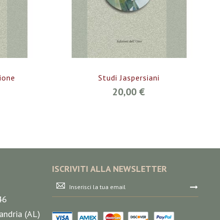
ione
Studi Jaspersiani
20,00 €
ISCRIVITI ALLA NEWSLETTER
Iscriviti
alla
46
nostra
Newsletter:
andria (AL)