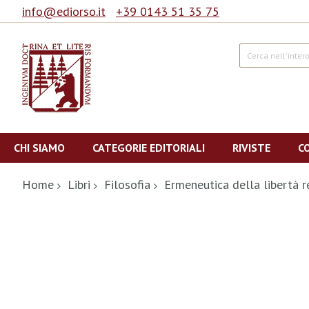
info@ediorso.it
+39 0143 51 35 75
Cerca
Salta
al
CHI SIAMO
CATEGORIE EDITORIALI
RIVISTE
C
contenuto
Home
Libri
Filosofia
Ermeneutica della libertà re
Vai
alla
fine
della
galleria