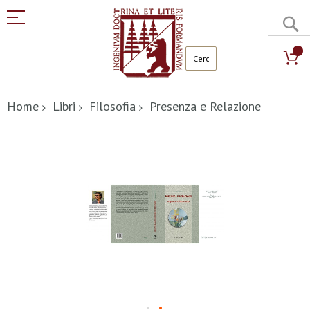
C
Salta
al
Home
Libri
Filosofia
Presenza e Relazione
contenuto
Vai
alla
fine
della
galleria
di
immagini