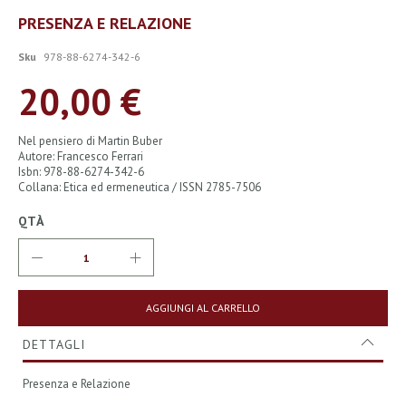
Vai
PRESENZA E RELAZIONE
all'inizio
della
Sku
978-88-6274-342-6
galleria
di
20,00 €
immagini
Nel pensiero di Martin Buber
Autore: Francesco Ferrari
Isbn: 978-88-6274-342-6
Collana: Etica ed ermeneutica / ISSN 2785-7506
QTÀ
AGGIUNGI AL CARRELLO
DETTAGLI
Presenza e Relazione