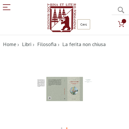
C
Salta
al
Home
Libri
Filosofia
La ferita non chiusa
contenuto
Vai
alla
fine
della
galleria
di
immagini