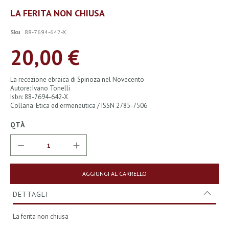
Vai
LA FERITA NON CHIUSA
all'inizio
della
Sku
88-7694-642-X
galleria
di
20,00 €
immagini
La recezione ebraica di Spinoza nel Novecento
Autore: Ivano Tonelli
Isbn: 88-7694-642-X
Collana: Etica ed ermeneutica / ISSN 2785-7506
QTÀ
AGGIUNGI AL CARRELLO
DETTAGLI
La ferita non chiusa