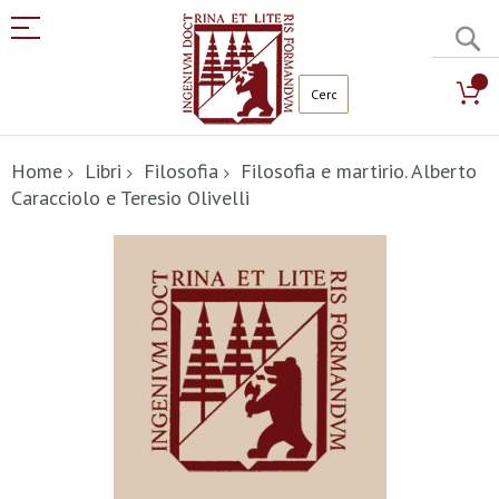
C
Salta
al
Home
Libri
Filosofia
Filosofia e martirio. Alberto
contenuto
Caracciolo e Teresio Olivelli
Vai
alla
fine
della
galleria
di
immagini