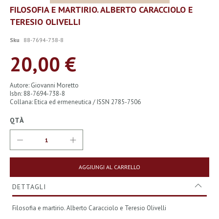
Vai
FILOSOFIA E MARTIRIO. ALBERTO CARACCIOLO E
all'inizio
TERESIO OLIVELLI
della
galleria
di
Sku
88-7694-738-8
immagini
20,00 €
Autore: Giovanni Moretto
Isbn: 88-7694-738-8
Collana: Etica ed ermeneutica / ISSN 2785-7506
QTÀ
AGGIUNGI AL CARRELLO
DETTAGLI
Filosofia e martirio. Alberto Caracciolo e Teresio Olivelli