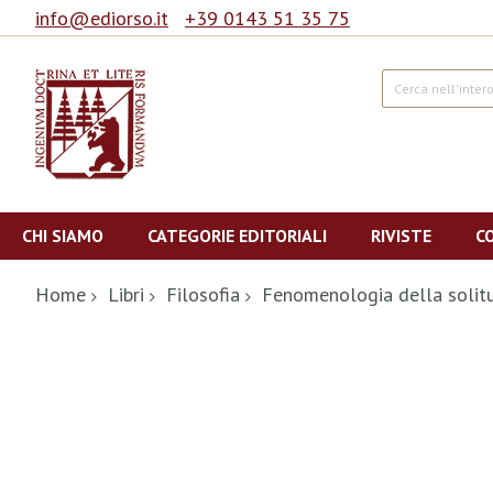
info@ediorso.it
+39 0143 51 35 75
Cerca
Salta
al
CHI SIAMO
CATEGORIE EDITORIALI
RIVISTE
C
contenuto
Home
Libri
Filosofia
Fenomenologia della solitu
Vai
alla
fine
della
galleria