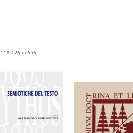
i
118
-
126
di
656