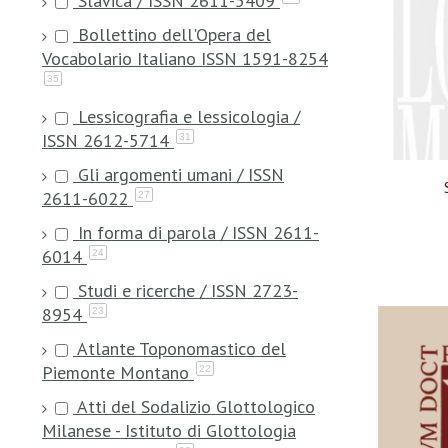
Slavica / ISSN 2611-5409
Bollettino dell'Opera del
Vocabolario Italiano ISSN 1591-8254
35
Lessicografia e lessicologia /
ISSN 2612-5714
31
Gli argomenti umani / ISSN
2611-6022
27
In forma di parola / ISSN 2611-
6014
24
Studi e ricerche / ISSN 2723-
8954
23
Atlante Toponomastico del
Piemonte Montano
22
Atti del Sodalizio Glottologico
Milanese - Istituto di Glottologia