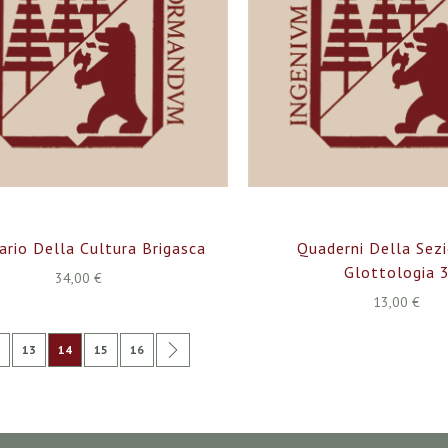
ario Della Cultura Brigasca
Quaderni Della Sez
Glottologia 
34,00 €
13,00 €
na
edente
gina
Pagina
Attualmente stai leggendo la pagina
Pagina
Pagina
Pagina
Successivo
13
14
15
16