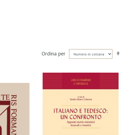
Impo
Ordina per
la
direz
decre