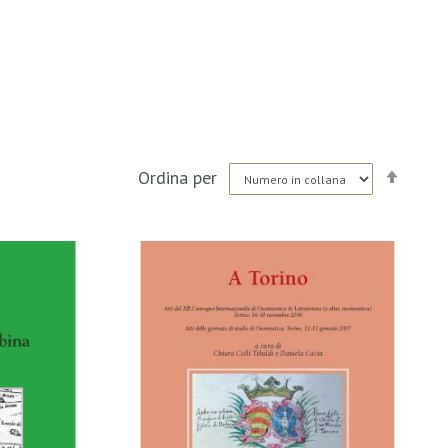
Impo
Ordina per
la
direz
decre