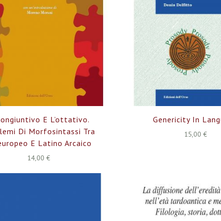
Congiuntivo E L’ottativo.
Genericity In Lan
lemi Di Morfosintassi Tra
15,00 €
europeo E Latino Arcaico
14,00 €