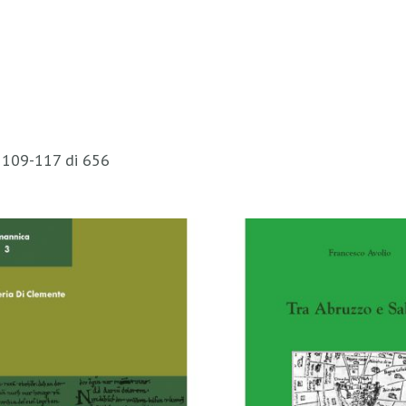
i
109
-
117
di
656