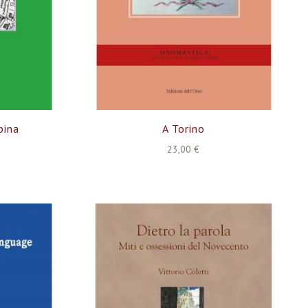
bina
A Torino
23,00 €