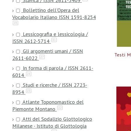
Slavica / ISSN 2611-5409
Bollettino dell'Opera del
Vocabolario Italiano ISSN 1591-8254
35
Lessicografia e lessicologia /
ISSN 2612-5714
31
Gli argomenti umani / ISSN
Testi M
2611-6022
27
In forma di parola / ISSN 2611-
6014
24
Studi e ricerche / ISSN 2723-
8954
23
Atlante Toponomastico del
Piemonte Montano
22
Atti del Sodalizio Glottologico
Milanese - Istituto di Glottologia