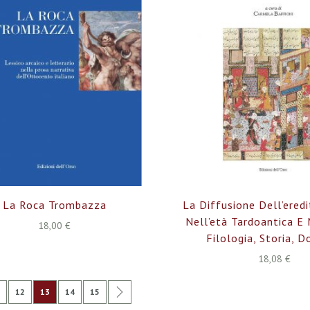
La Roca Trombazza
La Diffusione Dell’eredi
Nell’età Tardoantica E 
18,00 €
Filologia, Storia, D
18,08 €
na
edente
gina
Pagina
Attualmente stai leggendo la pagina
Pagina
Pagina
Pagina
Successivo
12
13
14
15