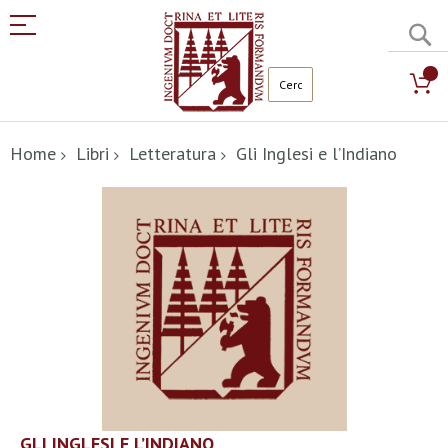
C
Salta
al
Home
Libri
Letteratura
Gli Inglesi e l’Indiano
contenuto
Vai
alla
fine
della
galleria
di
immagini
Vai
GLI INGLESI E L’INDIANO