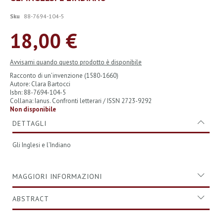
all'inizio
della
Sku
88-7694-104-5
galleria
di
18,00 €
immagini
Avvisami quando questo prodotto è disponibile
Racconto di un’invenzione (1580-1660)
Autore: Clara Bartocci
Isbn: 88-7694-104-5
Collana: Ianus. Confronti letterari / ISSN 2723-9292
Non disponibile
DETTAGLI
Gli Inglesi e l’Indiano
MAGGIORI INFORMAZIONI
ABSTRACT