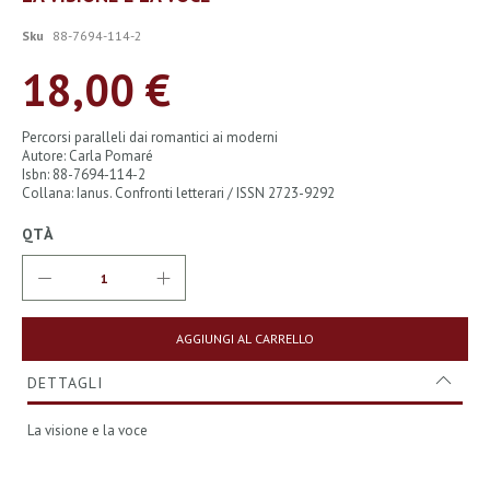
all'inizio
della
Sku
88-7694-114-2
galleria
di
18,00 €
immagini
Percorsi paralleli dai romantici ai moderni
Autore: Carla Pomaré
Isbn: 88-7694-114-2
Collana: Ianus. Confronti letterari / ISSN 2723-9292
QTÀ
AGGIUNGI AL CARRELLO
DETTAGLI
La visione e la voce