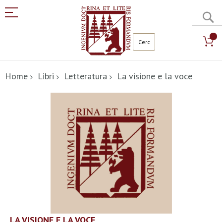
C
Salta
al
Home
Libri
Letteratura
La visione e la voce
contenuto
Vai
alla
fine
della
galleria
di
immagini
Vai
LA VISIONE E LA VOCE