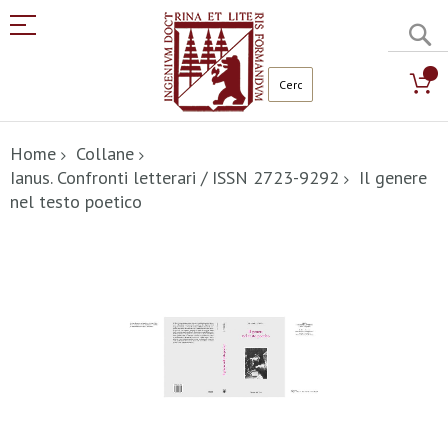
C
Salta
al
Home
Collane
contenuto
Ianus. Confronti letterari / ISSN 2723-9292
Il genere
nel testo poetico
Vai
alla
fine
della
galleria
di
immagini