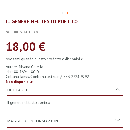
Vai
IL GENERE NEL TESTO POETICO
all'inizio
della
Sku
88-7694-180-0
galleria
di
18,00 €
immagini
Avvisami quando questo prodotto è disponibile
Autore: Silvana Colella
Isbn: 88-7694-180-0
Collana: Ianus. Confronti letterari / ISSN 2723-9292
Non disponibile
DETTAGLI
Il genere nel testo poetico
MAGGIORI INFORMAZIONI