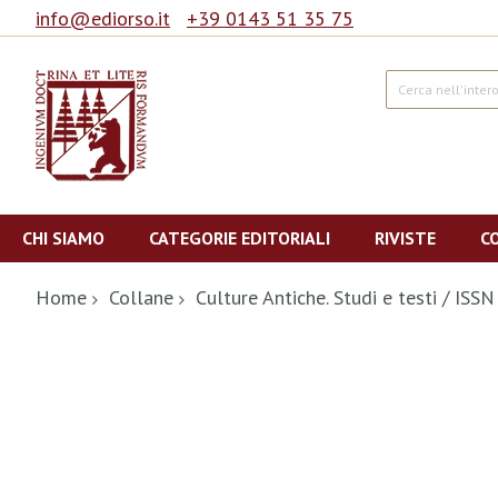
info@ediorso.it
+39 0143 51 35 75
Cerca
Salta
al
CHI SIAMO
CATEGORIE EDITORIALI
RIVISTE
C
contenuto
Home
Collane
Culture Antiche. Studi e testi / IS
Vai
alla
fine
della
galleria