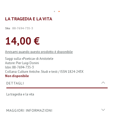
Vai
LA TRAGEDIA E LA VITA
all'inizio
della
Sku
88-7694-735-3
galleria
di
14,00 €
immagini
Avvisami quando questo prodotto è disponibile
Saggi sulla «Poetica» di Aristotele
Autore: Pier Luigi Donini
Isbn: 88-7694-735-3
Collana: Culture Antiche. Studi e testi / ISSN 1824-243X
Non disponibile
DETTAGLI
La tragedia e la vita
MAGGIORI INFORMAZIONI