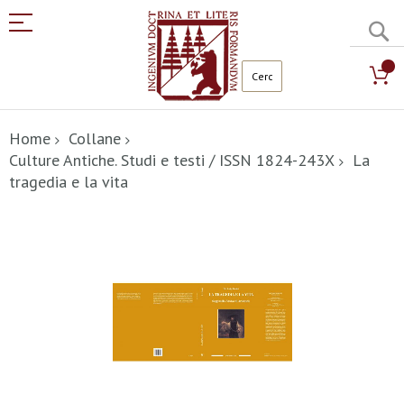
C
Salta
al
Home
Collane
contenuto
Culture Antiche. Studi e testi / ISSN 1824-243X
La
tragedia e la vita
Vai
alla
fine
della
galleria
di
immagini