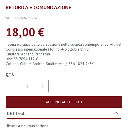
Vai
RETORICA E COMUNICAZIONE
all'inizio
della
Sku
88-7694-112-6
galleria
di
18,00 €
immagini
Teoria e pratica della persuasione nella società contemporanea. Atti del
Congresso internazionale (Torino, 4-6 ottobre 1990)
Curatore: Adriano Pennacini
Isbn: 88-7694-112-6
Collana: Culture Antiche. Studi e testi / ISSN 1824-243X
QTÀ
AGGIUNGI AL CARRELLO
DETTAGLI
Retorica e comunicazione