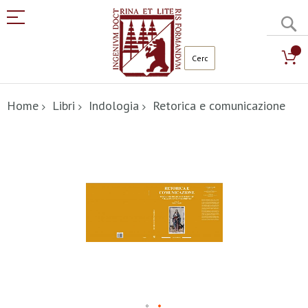
C
Salta
al
Home
Libri
Indologia
Retorica e comunicazione
contenuto
Vai
alla
fine
della
galleria
di
immagini