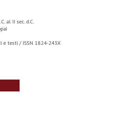
. al II sec. d.C.
ppai
di e testi / ISSN 1824-243X