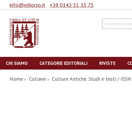
info@ediorso.it
+39 0143 51 35 75
Cerca
Salta
al
CHI SIAMO
CATEGORIE EDITORIALI
RIVISTE
C
contenuto
Home
Collane
Culture Antiche. Studi e testi / IS
Vai
alla
fine
della
galleria