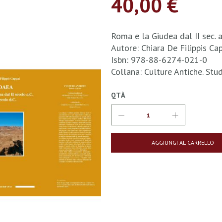
40,00 €
Roma e la Giudea dal II sec. a.C
Autore: Chiara De Filippis Ca
Isbn: 978-88-6274-021-0
Collana: Culture Antiche. Stu
QTÀ
AGGIUNGI AL CARRELLO