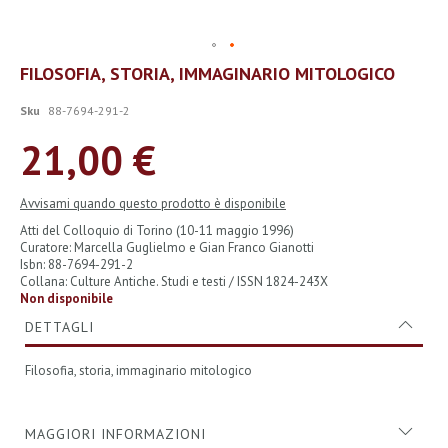
Vai
FILOSOFIA, STORIA, IMMAGINARIO MITOLOGICO
all'inizio
della
Sku
88-7694-291-2
galleria
di
21,00 €
immagini
Avvisami quando questo prodotto è disponibile
Atti del Colloquio di Torino (10-11 maggio 1996)
Curatore: Marcella Guglielmo e Gian Franco Gianotti
Isbn: 88-7694-291-2
Collana: Culture Antiche. Studi e testi / ISSN 1824-243X
Non disponibile
DETTAGLI
Filosofia, storia, immaginario mitologico
MAGGIORI INFORMAZIONI