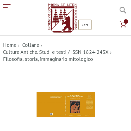
C
Salta
al
Home
Collane
contenuto
Culture Antiche. Studi e testi / ISSN 1824-243X
Filosofia, storia, immaginario mitologico
Vai
alla
fine
della
galleria
di
immagini