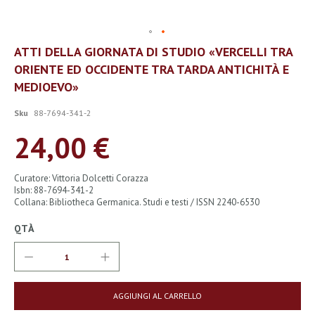
Vai
ATTI DELLA GIORNATA DI STUDIO «VERCELLI TRA
all'inizio
ORIENTE ED OCCIDENTE TRA TARDA ANTICHITÀ E
della
galleria
MEDIOEVO»
di
immagini
Sku
88-7694-341-2
24,00 €
Curatore: Vittoria Dolcetti Corazza
Isbn: 88-7694-341-2
Collana: Bibliotheca Germanica. Studi e testi / ISSN 2240-6530
QTÀ
AGGIUNGI AL CARRELLO