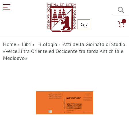
C
Salta
al
Home
Libri
Filologia
Atti della Giornata di Studio
contenuto
«Vercelli tra Oriente ed Occidente tra tarda Antichità e
Medioevo»
Vai
alla
fine
della
galleria
di
immagini