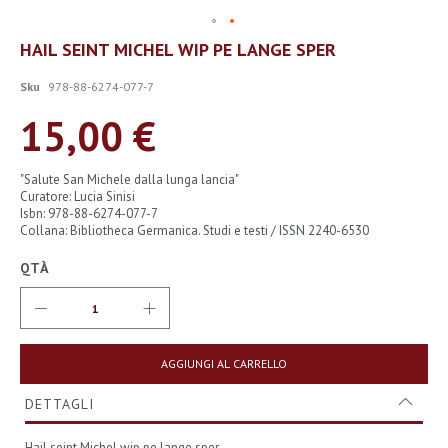
Vai
HAIL SEINT MICHEL WIP PE LANGE SPER
all'inizio
della
Sku
978-88-6274-077-7
galleria
di
15,00 €
immagini
"Salute San Michele dalla lunga lancia"
Curatore: Lucia Sinisi
Isbn: 978-88-6274-077-7
Collana: Bibliotheca Germanica. Studi e testi / ISSN 2240-6530
QTÀ
AGGIUNGI AL CARRELLO
DETTAGLI
Hail seint Michel wip pe lange sper