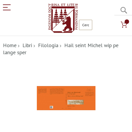
C
Salta
al
Home
Libri
Filologia
Hail seint Michel wip pe
contenuto
lange sper
Vai
alla
fine
della
galleria
di
immagini