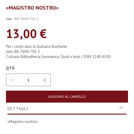
Vai
«MAGISTRO NOSTRO»
all'inizio
della
Sku
88-7694-792-2
galleria
di
13,00 €
immagini
Per i cento anni di Giuliano Bonfante
Isbn: 88-7694-792-2
Collana: Bibliotheca Germanica. Studi e testi / ISSN 2240-6530
QTÀ
AGGIUNGI AL CARRELLO
DETTAGLI
«Magistro nostro»