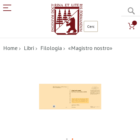
C
Salta
al
Home
Libri
Filologia
«Magistro nostro»
contenuto
Vai
alla
fine
della
galleria
di
immagini