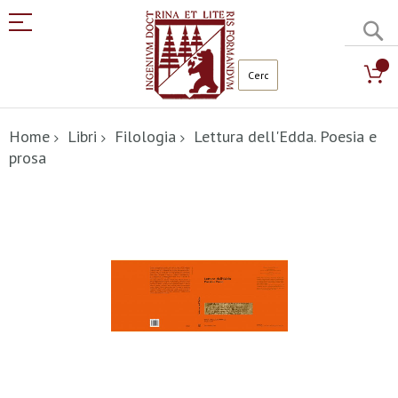
C
Salta
al
Home
Libri
Filologia
Lettura dell'Edda. Poesia e
contenuto
prosa
Vai
alla
fine
della
galleria
di
immagini