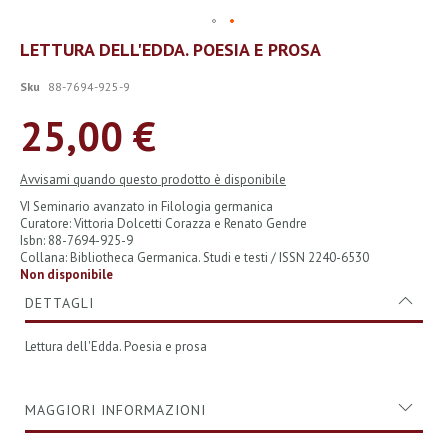
Vai
LETTURA DELL'EDDA. POESIA E PROSA
all'inizio
della
Sku
88-7694-925-9
galleria
di
25,00 €
immagini
Avvisami quando questo prodotto è disponibile
VI Seminario avanzato in Filologia germanica
Curatore: Vittoria Dolcetti Corazza e Renato Gendre
Isbn: 88-7694-925-9
Collana: Bibliotheca Germanica. Studi e testi / ISSN 2240-6530
Non disponibile
DETTAGLI
Lettura dell'Edda. Poesia e prosa
MAGGIORI INFORMAZIONI