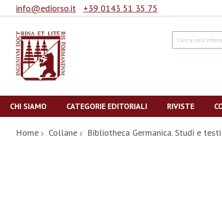
info@ediorso.it
+39 0143 51 35 75
Cerca
Salta
al
CHI SIAMO
CATEGORIE EDITORIALI
RIVISTE
C
contenuto
Home
Collane
Bibliotheca Germanica. Studi e tes
Vai
alla
fine
della
galleria