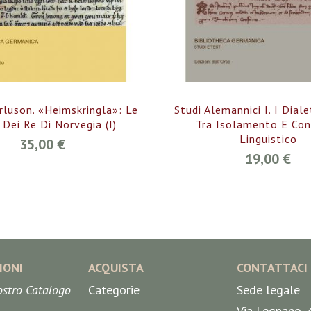
urluson. «Heimskringla»: Le
Studi Alemannici I. I Dial
 Dei Re Di Norvegia (I)
Tra Isolamento E Co
Linguistico
35,00 €
19,00 €
IONI
ACQUISTA
CONTATTACI
nostro Catalogo
Categorie
Sede legale
Via Legnano, 