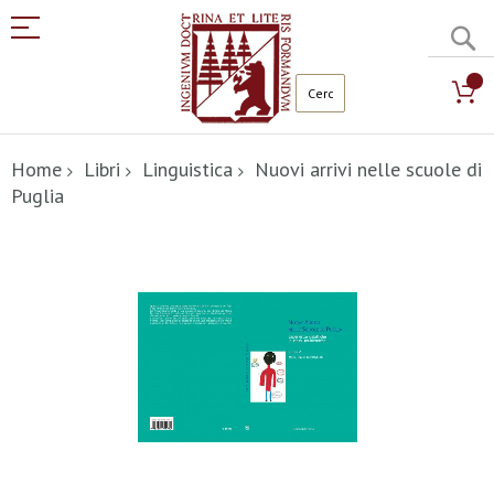
C
Salta
al
Home
Libri
Linguistica
Nuovi arrivi nelle scuole di
contenuto
Puglia
Vai
alla
fine
della
galleria
di
immagini