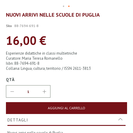
Vai
NUOVI ARRIVI NELLE SCUOLE DI PUGLIA
all'inizio
della
Sku
88-7694-691-8
galleria
di
16,00 €
immagini
Esperienze didattiche in classi multietniche
Curatore: Maria Teresa Romanello
Isbn: 88-7694-691-8
Collana: Lingua, cultura, territorio / ISSN 2611-3813
QTÀ
AGGIUNGI AL CARRELLO
DETTAGLI
Nuovi arrivi nelle scuole di Puglia