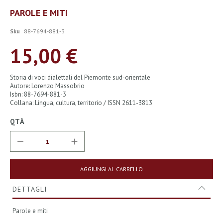
Vai
PAROLE E MITI
all'inizio
della
Sku
88-7694-881-3
galleria
di
15,00 €
immagini
Storia di voci dialettali del Piemonte sud-orientale
Autore: Lorenzo Massobrio
Isbn: 88-7694-881-3
Collana: Lingua, cultura, territorio / ISSN 2611-3813
QTÀ
AGGIUNGI AL CARRELLO
DETTAGLI
Parole e miti