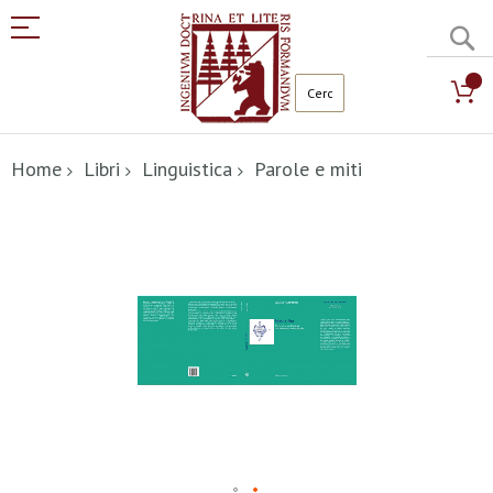
C
Salta
al
Home
Libri
Linguistica
Parole e miti
contenuto
Vai
alla
fine
della
galleria
di
immagini