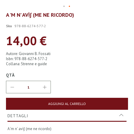
Vai
A ’M N’ AVÌ∫ (ME NE RICORDO)
all'inizio
della
Sku
978-88-6274-577-2
galleria
di
14,00 €
immagini
Autore: Giovanni B. Fossati
Isbn: 978-88-6274-577-2
Collana: Strenne e guide
QTÀ
AGGIUNGI AL CARRELLO
DETTAGLI
A ’m n’ avì∫ (me ne ricordo)