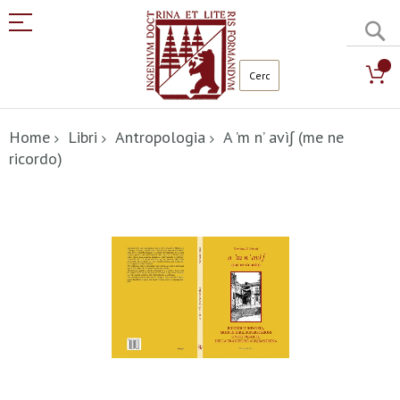
C
Salta
al
Home
Libri
Antropologia
A ’m n’ avì∫ (me ne
contenuto
ricordo)
Vai
alla
fine
della
galleria
di
immagini