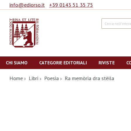
info@ediorso.it
+39 0143 51 35 75
Cerca
Salta
al
CHI SIAMO
CATEGORIE EDITORIALI
RIVISTE
C
contenuto
Home
Libri
Poesia
Ra memòria dra stèila
Vai
alla
fine
della
galleria