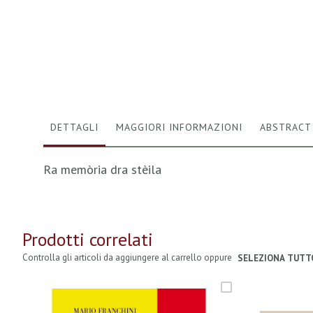
Vai
all'inizio
della
galleria
di
immagini
DETTAGLI
MAGGIORI INFORMAZIONI
ABSTRACT
Ra memòria dra stèila
Prodotti correlati
Controlla gli articoli da aggiungere al carrello oppure
SELEZIONA TUTT