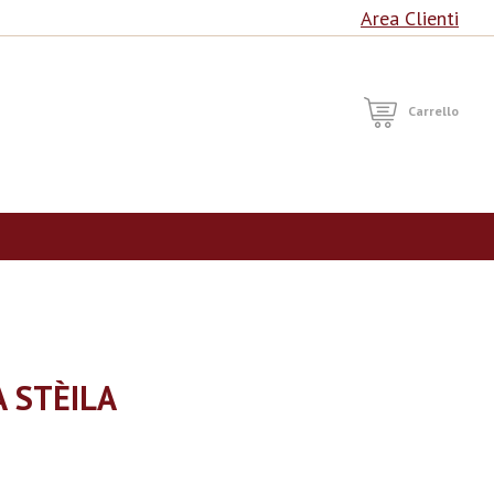
Area Clienti
RCA
Carrello
 STÈILA