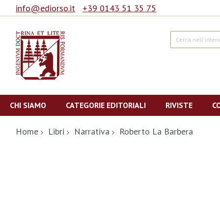
info@ediorso.it
+39 0143 51 35 75
Cerca
Salta
al
CHI SIAMO
CATEGORIE EDITORIALI
RIVISTE
C
contenuto
Home
Libri
Narrativa
Roberto La Barbera
Vai
alla
fine
della
galleria