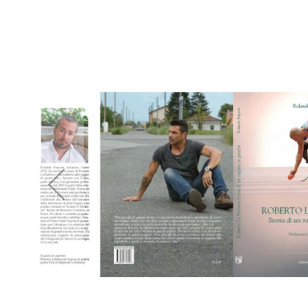
di
immagini