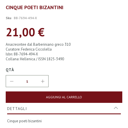
Vai
CINQUE POETI BIZANTINI
all'inizio
della
Sku
88-7694-494-X
galleria
di
21,00 €
immagini
Anacreontee dal Barberiniano greco 310
Curatore: Federica Ciccolella
Isbn: 88-7694-494-X
Collana: Hellenica / ISSN 1825-3490
QTÀ
AGGIUNGI AL CARRELLO
DETTAGLI
Cinque poeti bizantini