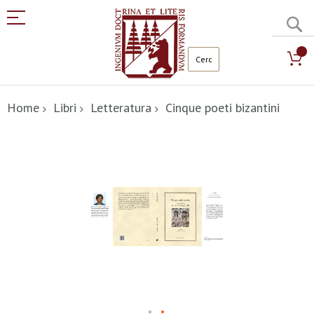
C
Salta
al
Home
Libri
Letteratura
Cinque poeti bizantini
contenuto
Vai
alla
fine
della
galleria
di
immagini