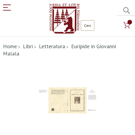
C
Salta
al
Home
Libri
Letteratura
Euripide in Giovanni
contenuto
Malala
Vai
alla
fine
della
galleria
di
immagini