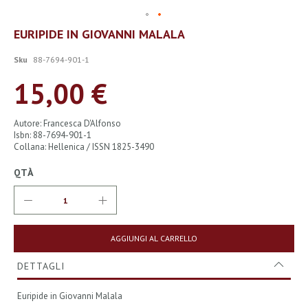
Vai
EURIPIDE IN GIOVANNI MALALA
all'inizio
della
Sku
88-7694-901-1
galleria
di
15,00 €
immagini
Autore: Francesca D'Alfonso
Isbn: 88-7694-901-1
Collana: Hellenica / ISSN 1825-3490
QTÀ
AGGIUNGI AL CARRELLO
DETTAGLI
Euripide in Giovanni Malala