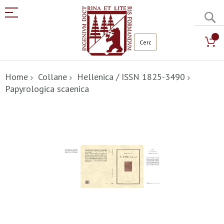
C
Salta
al
Home
Collane
Hellenica / ISSN 1825-3490
contenuto
Papyrologica scaenica
Vai
alla
fine
della
galleria
di
immagini