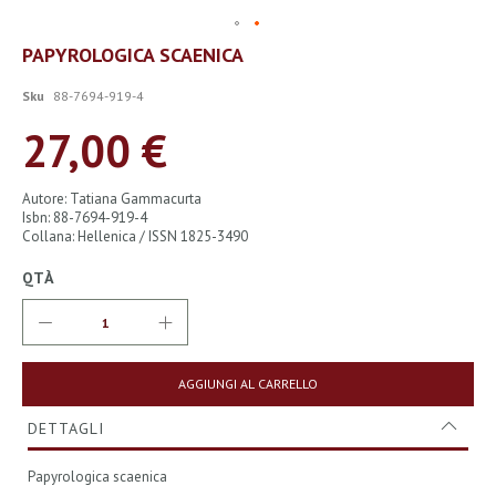
Vai
PAPYROLOGICA SCAENICA
all'inizio
della
Sku
88-7694-919-4
galleria
di
27,00 €
immagini
Autore: Tatiana Gammacurta
Isbn: 88-7694-919-4
Collana: Hellenica / ISSN 1825-3490
QTÀ
AGGIUNGI AL CARRELLO
DETTAGLI
Papyrologica scaenica