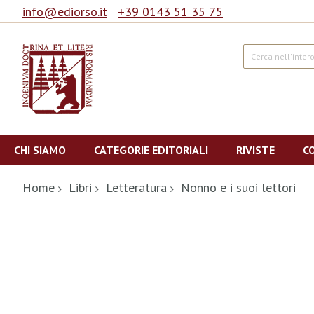
info@ediorso.it
+39 0143 51 35 75
Cerca
Salta
al
CHI SIAMO
CATEGORIE EDITORIALI
RIVISTE
C
contenuto
Home
Libri
Letteratura
Nonno e i suoi lettori
Vai
alla
fine
della
galleria