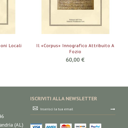
oni Locali
Il «corpus» Innografico Attribuito A
Fozio
60,00 €
ISCRIVITI ALLA NEWSLETTER
Iscriviti
alla
46
nostra
Newsletter:
andria (AL)