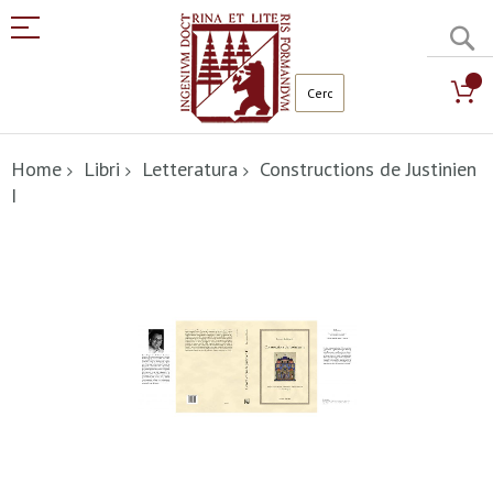
C
Salta
al
Home
Libri
Letteratura
Constructions de Justinien
contenuto
I
Vai
alla
fine
della
galleria
di
immagini