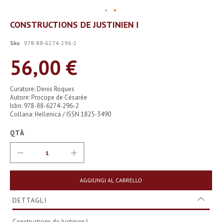
Vai
CONSTRUCTIONS DE JUSTINIEN I
all'inizio
della
Sku
978-88-6274-296-2
galleria
di
56,00 €
immagini
Curatore: Denis Roques
Autore: Procope de Césarée
Isbn: 978-88-6274-296-2
Collana: Hellenica / ISSN 1825-3490
QTÀ
AGGIUNGI AL CARRELLO
DETTAGLI
Constructions de Justinien I