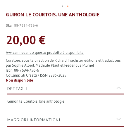
Vai
GUIRON LE COURTOIS. UNE ANTHOLOGIE
all'inizio
della
Sku
88-7694-756-6
galleria
di
20,00 €
immagini
Avvisami quando questo prodotto è disponibile
Curatore: sous la direction de Richard Trachsler, éditions et traductions
par Sophie Albert, Mathilde Plaut et Frédérique Plumet
Isbn: 88-7694-756-6
Collana: Gli Orsatti / ISSN 2283-2025
Non disponibile
DETTAGLI
Guiron le Courtois. Une anthologie
MAGGIORI INFORMAZIONI