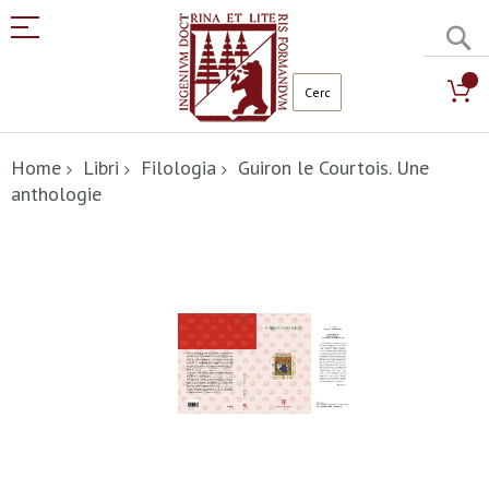
C
Salta
al
Home
Libri
Filologia
Guiron le Courtois. Une
contenuto
anthologie
Vai
alla
fine
della
galleria
di
immagini