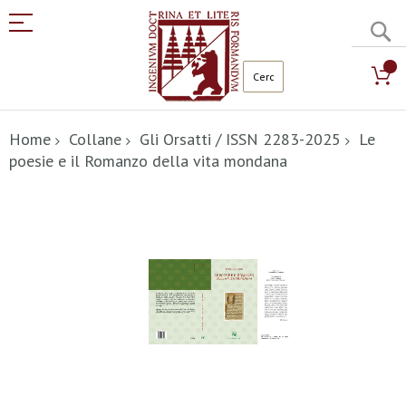
C
Salta
al
Home
Collane
Gli Orsatti / ISSN 2283-2025
Le
contenuto
poesie e il Romanzo della vita mondana
Vai
alla
fine
della
galleria
di
immagini