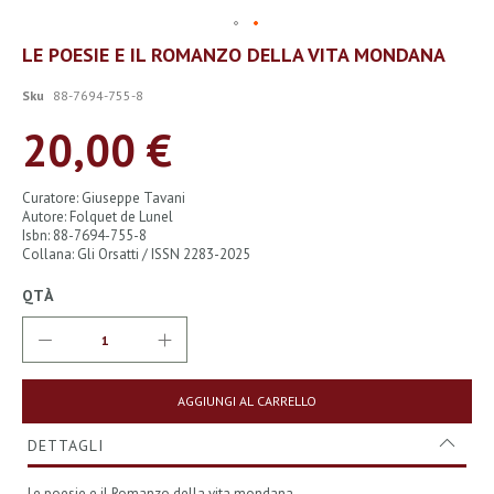
Vai
LE POESIE E IL ROMANZO DELLA VITA MONDANA
all'inizio
della
Sku
88-7694-755-8
galleria
di
20,00 €
immagini
Curatore: Giuseppe Tavani
Autore: Folquet de Lunel
Isbn: 88-7694-755-8
Collana: Gli Orsatti / ISSN 2283-2025
QTÀ
AGGIUNGI AL CARRELLO
DETTAGLI
Le poesie e il Romanzo della vita mondana