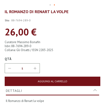
Vai
IL ROMANZO DI RENART LA VOLPE
all'inizio
della
Sku
88-7694-289-0
galleria
di
26,00 €
immagini
Curatore: Massimo Bonafin
Isbn: 88-7694-289-0
Collana: Gli Orsatti / ISSN 2283-2025
QTÀ
AGGIUNGI AL CARRELLO
DETTAGLI
Il Romanzo di Renart la volpe