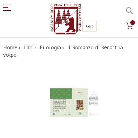
C
Salta
al
Home
Libri
Filologia
Il Romanzo di Renart la
contenuto
volpe
Vai
alla
fine
della
galleria
di
immagini