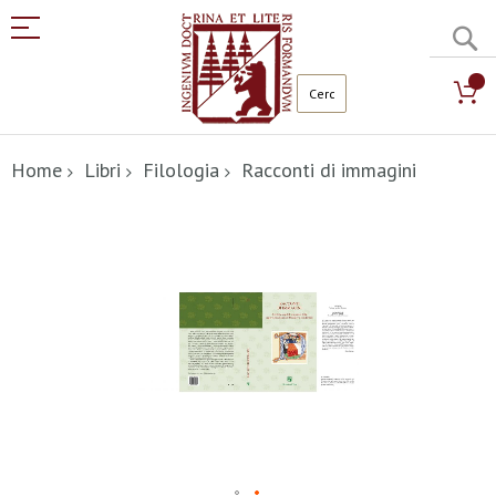
C
Salta
al
Home
Libri
Filologia
Racconti di immagini
contenuto
Vai
alla
fine
della
galleria
di
immagini