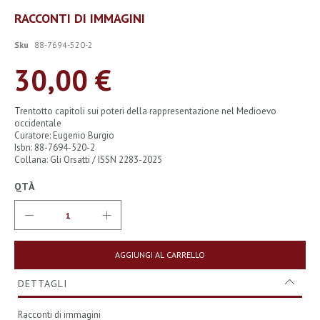
Vai
RACCONTI DI IMMAGINI
all'inizio
della
Sku
88-7694-520-2
galleria
di
30,00 €
immagini
Trentotto capitoli sui poteri della rappresentazione nel Medioevo
occidentale
Curatore: Eugenio Burgio
Isbn: 88-7694-520-2
Collana: Gli Orsatti / ISSN 2283-2025
QTÀ
AGGIUNGI AL CARRELLO
DETTAGLI
Racconti di immagini